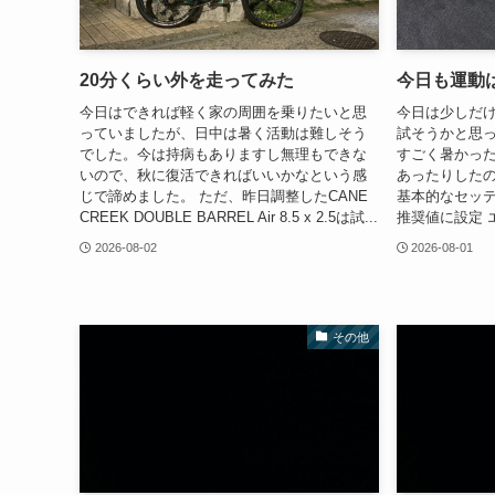
20分くらい外を走ってみた
今日も運動
今日はできれば軽く家の周囲を乗りたいと思
今日は少しだけで
っていましたが、日中は暑く活動は難しそう
試そうかと思
でした。今は持病もありますし無理もできな
すごく暑かっ
いので、秋に復活できればいいかなという感
あったりしたの
じで諦めました。 ただ、昨日調整したCANE
基本的なセッティ
CREEK DOUBLE BARREL Air 8.5 x 2.5は試...
推奨値に設定 エア圧
2026-08-02
2026-08-01
その他