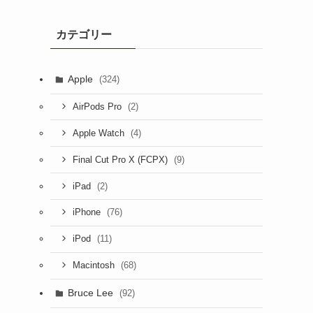
カ
イ
カテゴリー
ブ
Apple
(324)
(2)
AirPods Pro
(4)
Apple Watch
(9)
Final Cut Pro X (FCPX)
(2)
iPad
(76)
iPhone
(11)
iPod
(68)
Macintosh
Bruce Lee
(92)