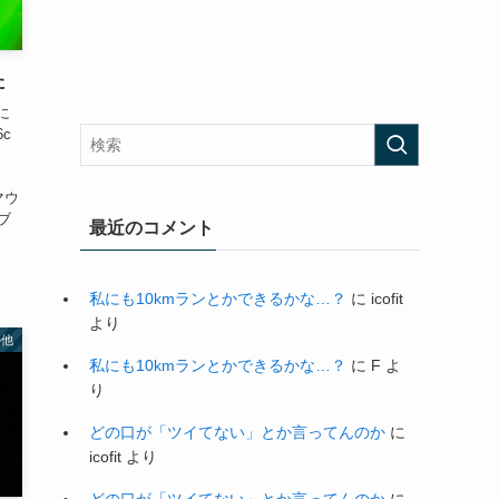
た
に
c
のマウ
ブ
最近のコメント
私にも10kmランとかできるかな…？
に
icofit
より
の他
私にも10kmランとかできるかな…？
に
F
よ
り
どの口が「ツイてない」とか言ってんのか
に
icofit
より
どの口が「ツイてない」とか言ってんのか
に