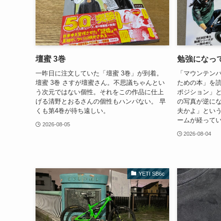
壇蜜 3巻
勉強になっ
一昨日に注文していた「壇蜜 3巻」が到着。
「マウンテンバ
壇蜜 3巻 さすが壇蜜さん。不思議ちゃんとい
ための本」を
う次元ではない個性。それをこの作品に仕上
ポジション」
げる清野とおるさんの個性もハンパない。 早
の写真が逆に
くも第4巻が待ち遠しい。
夫かよ」とい
ームが経ってい
2026-08-05
2026-08-04
YETI SB6c