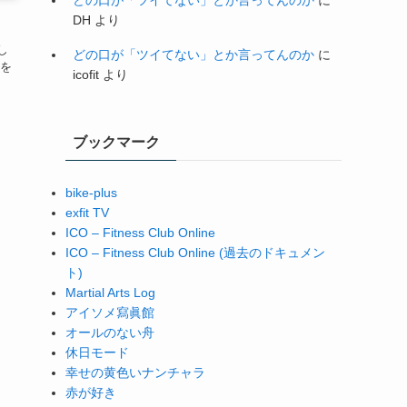
DH
より
し
どの口が「ツイてない」とか言ってんのか
に
気を
icofit
より
ブックマーク
bike-plus
exfit TV
ICO – Fitness Club Online
ICO – Fitness Club Online (過去のドキュメン
ト)
Martial Arts Log
アイソメ寫眞館
オールのない舟
休日モード
幸せの黄色いナンチャラ
赤が好き