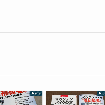
MTB
M