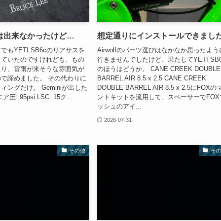
は出来なかったけど…
想定通りにインストールできまし
もYETI SB6cのリアサスを
Airwolfのパーツ選びはなかなか思ったよう
っていたのですけれども、もの
行きませんでしたけど、果たしてYETI SB6
たり、雷雨が来そうな雰囲気が
のほうはどうか。 CANE CREEK DOUBLE
で諦めました。 その代わりに
BARREL AIR 8.5 x 2.5 CANE CREEK
ングだけ。 Geminiが出した
DOUBLE BARREL AIR 8.5 x 2.5にFOX
: 95psi LSC: 15ク...
ントキットを流用して、スペーサーでFOX
ッシュのアイ...
2026-07-31
その他
そ