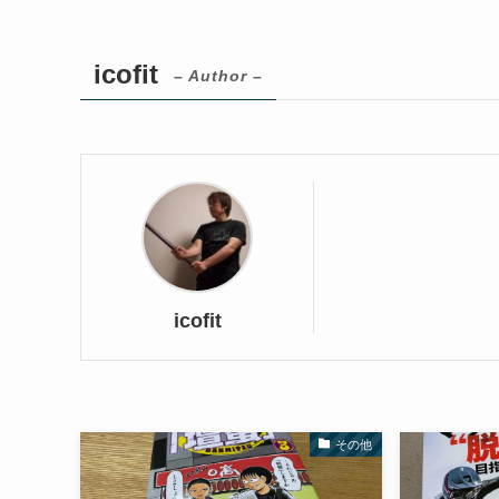
icofit
– Author –
icofit
その他