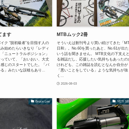
てます
MTBムック2冊
イク “脱初級者”を目指す人の
そういえば創刊号より買い続けてきた「MT
読み始めたらいきなり「レディ
日和」。No.60を買ったあと、No.61が出
と「ニュートラルポジション」
いう話を聞きません。 MTB文化の下支え
なっていて、「おいおい、大丈
る雑誌だし、応援したい気持ちもあったの
う感じのスタートでした。「バ
けれども、この雑誌を読むとなんか自分が
る」みたいな誤植もあり...
「悪いことをしている」ような気持ちが強
く...
2026-08-03
Bruce Lee
YETI SB