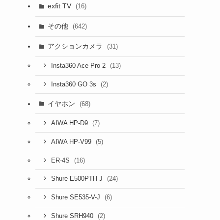
exfit TV
(16)
その他
(642)
アクションカメラ
(31)
(13)
Insta360 Ace Pro 2
(2)
Insta360 GO 3s
イヤホン
(68)
(7)
AIWA HP-D9
(5)
AIWA HP-V99
(16)
ER-4S
(24)
Shure E500PTH-J
(6)
Shure SE535-V-J
(2)
Shure SRH940