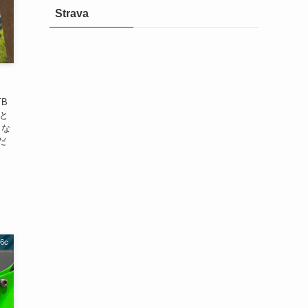
Strava
B
たと
とな
だ
6c