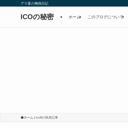
アラ還の胸熱日記
ICOの秘密
ホーム
このブログについて
ホーム
icofitの執筆記事