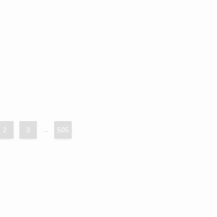
2
3
...
505