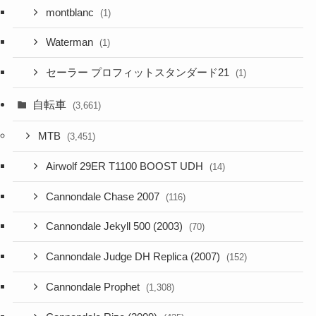
montblanc
(1)
Waterman
(1)
セーラー プロフィットスタンダード21
(1)
自転車
(3,661)
MTB
(3,451)
Airwolf 29ER T1100 BOOST UDH
(14)
Cannondale Chase 2007
(116)
Cannondale Jekyll 500 (2003)
(70)
Cannondale Judge DH Replica (2007)
(152)
Cannondale Prophet
(1,308)