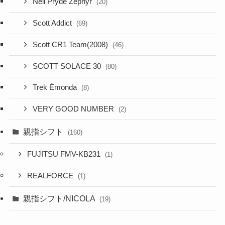
Neil Pryde Zephyr
(20)
Scott Addict
(69)
Scott CR1 Team(2008)
(46)
SCOTT SOLACE 30
(80)
Trek Émonda
(8)
VERY GOOD NUMBER
(2)
親指シフト
(160)
FUJITSU FMV-KB231
(1)
REALFORCE
(1)
親指シフト/NICOLA
(19)