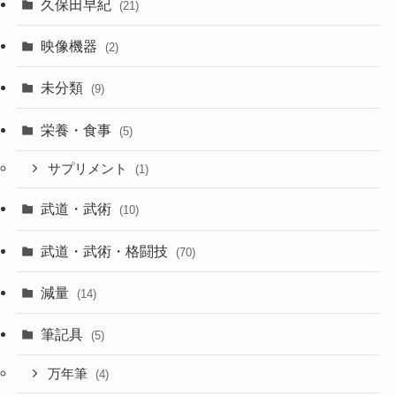
久保田早紀
(21)
映像機器
(2)
未分類
(9)
栄養・食事
(5)
サプリメント
(1)
武道・武術
(10)
武道・武術・格闘技
(70)
減量
(14)
筆記具
(5)
万年筆
(4)