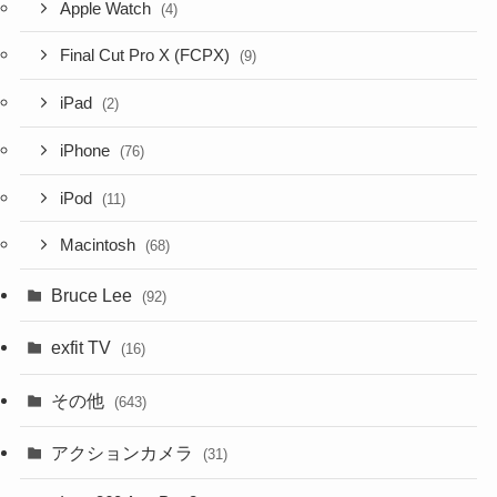
Apple Watch
(4)
Final Cut Pro X (FCPX)
(9)
iPad
(2)
iPhone
(76)
iPod
(11)
Macintosh
(68)
Bruce Lee
(92)
exfit TV
(16)
その他
(643)
アクションカメラ
(31)