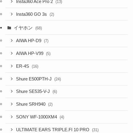
Insta360 Ace Pro 2
(13)
Insta360 GO 3s
(2)
イヤホン
(68)
AIWA HP-D9
(7)
AIWA HP-V99
(5)
ER-4S
(16)
Shure E500PTH-J
(24)
Shure SE535-V-J
(6)
Shure SRH940
(2)
SONY WF-1000XM4
(4)
ULTIMATE EARS TRIPLE.FI 10 PRO
(31)