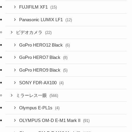
FUJIFILM XF1
(15)
Panasonic LUMIX LF1
(12)
ビデオカメラ
(22)
GoPro HERO12 Black
(6)
GoPro HERO7 Black
(8)
GoPro HERO9 Black
(5)
SONY FDR-AX100
(4)
ミラーレス一眼
(566)
Olympus E-PL1s
(4)
OLYMPUS OM-D E-M1 Mark II
(91)