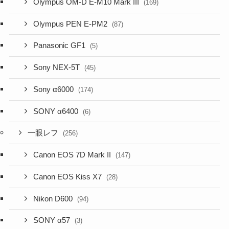
Olympus OM-D E-M10 Mark III
(169)
Olympus PEN E-PM2
(87)
Panasonic GF1
(5)
Sony NEX-5T
(45)
Sony α6000
(174)
SONY α6400
(6)
一眼レフ
(256)
Canon EOS 7D Mark II
(147)
Canon EOS Kiss X7
(28)
Nikon D600
(94)
SONY α57
(3)