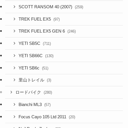
SCOTT RANSOM 40 (2007)
(259)
TREK FUEL EX5
(97)
TREK FUEL EX5 GEN 6
(246)
YETI SB5C
(711)
YETI SB66C
(130)
YETI SB6c
(51)
里山トレイル
(3)
ロードバイク
(280)
Bianchi ML3
(57)
Focus Cayo 105 Ltd 2011
(20)