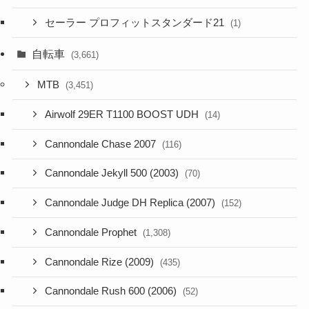
セーラー プロフィットスタンダード21
(1)
自転車
(3,661)
MTB
(3,451)
Airwolf 29ER T1100 BOOST UDH
(14)
Cannondale Chase 2007
(116)
Cannondale Jekyll 500 (2003)
(70)
Cannondale Judge DH Replica (2007)
(152)
Cannondale Prophet
(1,308)
Cannondale Rize (2009)
(435)
Cannondale Rush 600 (2006)
(52)