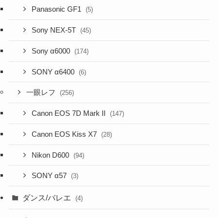
Panasonic GF1
(5)
Sony NEX-5T
(45)
Sony α6000
(174)
SONY α6400
(6)
一眼レフ
(256)
Canon EOS 7D Mark II
(147)
Canon EOS Kiss X7
(28)
Nikon D600
(94)
SONY α57
(3)
ダンス/バレエ
(4)