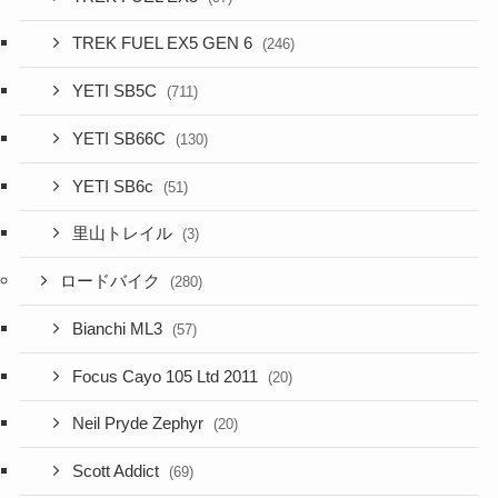
TREK FUEL EX5 GEN 6
(246)
YETI SB5C
(711)
YETI SB66C
(130)
YETI SB6c
(51)
里山トレイル
(3)
ロードバイク
(280)
Bianchi ML3
(57)
Focus Cayo 105 Ltd 2011
(20)
Neil Pryde Zephyr
(20)
Scott Addict
(69)