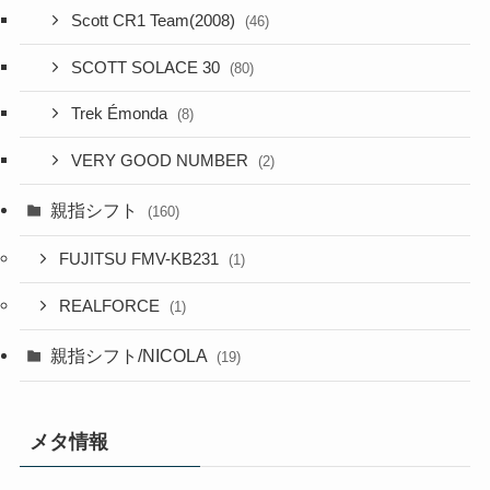
Scott CR1 Team(2008)
(46)
SCOTT SOLACE 30
(80)
Trek Émonda
(8)
VERY GOOD NUMBER
(2)
親指シフト
(160)
FUJITSU FMV-KB231
(1)
REALFORCE
(1)
親指シフト/NICOLA
(19)
メタ情報