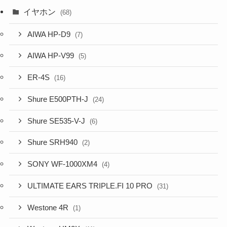
イヤホン
(68)
AIWA HP-D9
(7)
AIWA HP-V99
(5)
ER-4S
(16)
Shure E500PTH-J
(24)
Shure SE535-V-J
(6)
Shure SRH940
(2)
SONY WF-1000XM4
(4)
ULTIMATE EARS TRIPLE.FI 10 PRO
(31)
Westone 4R
(1)