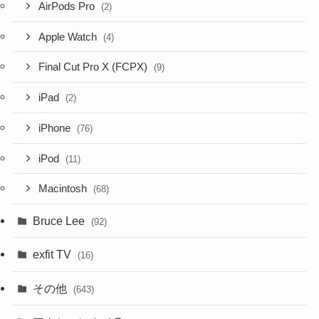
AirPods Pro
(2)
Apple Watch
(4)
Final Cut Pro X (FCPX)
(9)
iPad
(2)
iPhone
(76)
iPod
(11)
Macintosh
(68)
Bruce Lee
(92)
exfit TV
(16)
その他
(643)