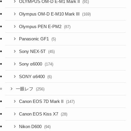
OLYMPUS OM-D E-M1 Mark II
(91)
Olympus OM-D E-M10 Mark III
(169)
Olympus PEN E-PM2
(87)
Panasonic GF1
(5)
Sony NEX-5T
(45)
Sony α6000
(174)
SONY α6400
(6)
一眼レフ
(256)
Canon EOS 7D Mark II
(147)
Canon EOS Kiss X7
(28)
Nikon D600
(94)