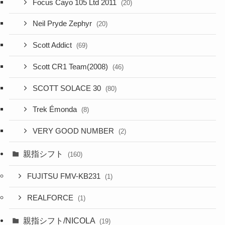
Focus Cayo 105 Ltd 2011
(20)
Neil Pryde Zephyr
(20)
Scott Addict
(69)
Scott CR1 Team(2008)
(46)
SCOTT SOLACE 30
(80)
Trek Émonda
(8)
VERY GOOD NUMBER
(2)
親指シフト
(160)
FUJITSU FMV-KB231
(1)
REALFORCE
(1)
親指シフト/NICOLA
(19)