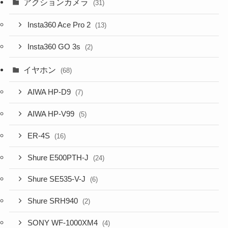
アクションカメラ
(31)
Insta360 Ace Pro 2
(13)
Insta360 GO 3s
(2)
イヤホン
(68)
AIWA HP-D9
(7)
AIWA HP-V99
(5)
ER-4S
(16)
Shure E500PTH-J
(24)
Shure SE535-V-J
(6)
Shure SRH940
(2)
SONY WF-1000XM4
(4)