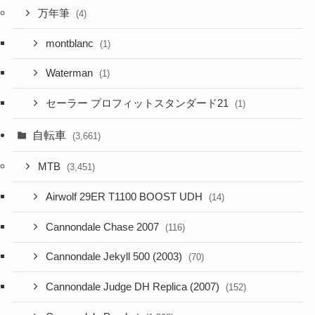
万年筆
(4)
montblanc
(1)
Waterman
(1)
セーラー プロフィットスタンダード21
(1)
自転車
(3,661)
MTB
(3,451)
Airwolf 29ER T1100 BOOST UDH
(14)
Cannondale Chase 2007
(116)
Cannondale Jekyll 500 (2003)
(70)
Cannondale Judge DH Replica (2007)
(152)