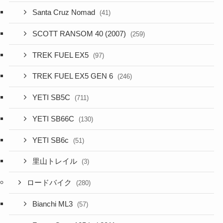
Santa Cruz Nomad
(41)
SCOTT RANSOM 40 (2007)
(259)
TREK FUEL EX5
(97)
TREK FUEL EX5 GEN 6
(246)
YETI SB5C
(711)
YETI SB66C
(130)
YETI SB6c
(51)
里山トレイル
(3)
ロードバイク
(280)
Bianchi ML3
(57)