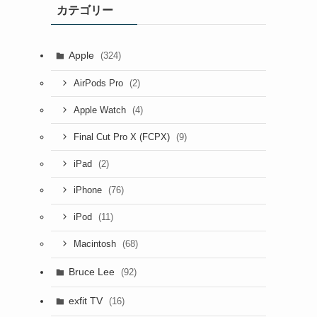
カテゴリー
ブ
Apple
(324)
(2)
AirPods Pro
(4)
Apple Watch
(9)
Final Cut Pro X (FCPX)
(2)
iPad
(76)
iPhone
(11)
iPod
(68)
Macintosh
Bruce Lee
(92)
exfit TV
(16)