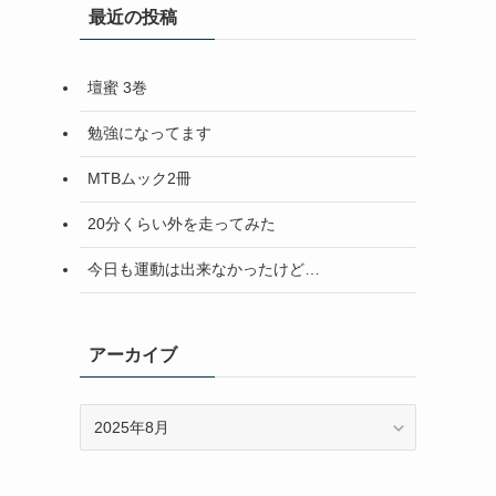
最近の投稿
壇蜜 3巻
勉強になってます
MTBムック2冊
20分くらい外を走ってみた
今日も運動は出来なかったけど…
アーカイブ
ア
ー
カ
イ