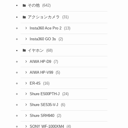
その他
(642)
アクションカメラ
(31)
(13)
Insta360 Ace Pro 2
(2)
Insta360 GO 3s
イヤホン
(68)
(7)
AIWA HP-D9
(5)
AIWA HP-V99
(16)
ER-4S
(24)
Shure E500PTH-J
(6)
Shure SE535-V-J
(2)
Shure SRH940
(4)
SONY WF-1000XM4