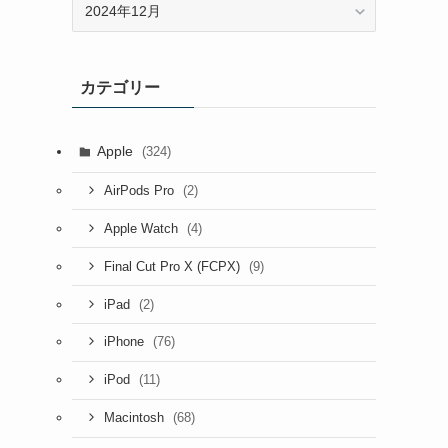
ー
カ
イ
カテゴリー
ブ
Apple
(324)
(2)
AirPods Pro
(4)
Apple Watch
(9)
Final Cut Pro X (FCPX)
(2)
iPad
(76)
iPhone
(11)
iPod
(68)
Macintosh