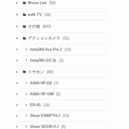
Bruce Lee
(92)
exfit TV
(16)
その他
(643)
アクションカメラ
(31)
(13)
Insta360 Ace Pro 2
(2)
Insta360 GO 3s
イヤホン
(68)
(7)
AIWA HP-D9
(5)
AIWA HP-V99
(16)
ER-4S
(24)
Shure E500PTH-J
(6)
Shure SE535-V-J