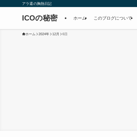
アラ還の胸熱日記
ICOの秘密
ホーム
このブログについて
ホーム
2024年
12月
6日