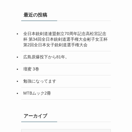
最近の投稿
全日本銃剣道連盟創立70周年記念高松宮記念
杯 第34回全日本銃剣道選手権大会彬子女王杯
第2回全日本女子銃剣道選手権大会
広島原爆投下から81年。
壇蜜 3巻
勉強になってます
MTBムック2冊
アーカイブ
ア