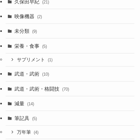
久保田早紀
(21)
映像機器
(2)
未分類
(9)
栄養・食事
(5)
サプリメント
(1)
武道・武術
(10)
武道・武術・格闘技
(70)
減量
(14)
筆記具
(5)
万年筆
(4)