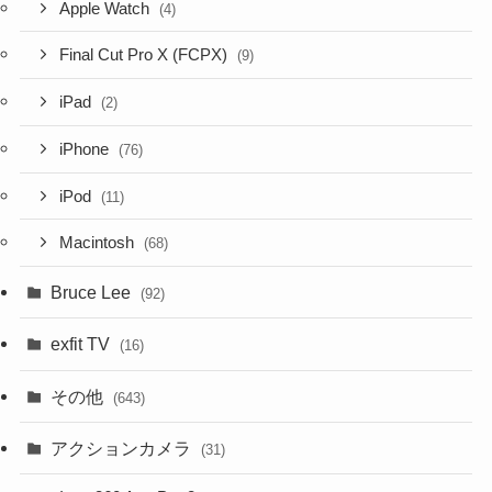
Apple Watch
(4)
Final Cut Pro X (FCPX)
(9)
iPad
(2)
iPhone
(76)
iPod
(11)
Macintosh
(68)
Bruce Lee
(92)
exfit TV
(16)
その他
(643)
アクションカメラ
(31)