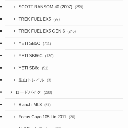
SCOTT RANSOM 40 (2007)
(259)
TREK FUEL EX5
(97)
TREK FUEL EX5 GEN 6
(246)
YETI SB5C
(711)
YETI SB66C
(130)
YETI SB6c
(51)
里山トレイル
(3)
ロードバイク
(280)
Bianchi ML3
(57)
Focus Cayo 105 Ltd 2011
(20)