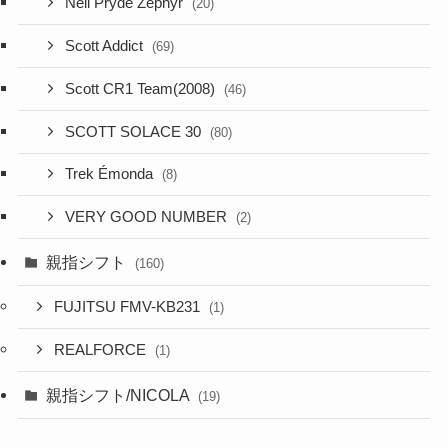
Neil Pryde Zephyr
(20)
Scott Addict
(69)
Scott CR1 Team(2008)
(46)
SCOTT SOLACE 30
(80)
Trek Émonda
(8)
VERY GOOD NUMBER
(2)
親指シフト
(160)
FUJITSU FMV-KB231
(1)
REALFORCE
(1)
親指シフト/NICOLA
(19)