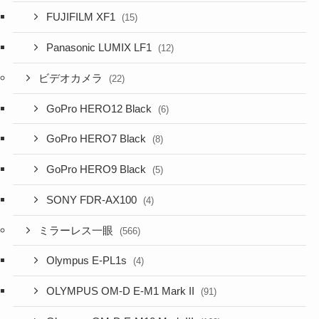
FUJIFILM XF1
(15)
Panasonic LUMIX LF1
(12)
ビデオカメラ
(22)
GoPro HERO12 Black
(6)
GoPro HERO7 Black
(8)
GoPro HERO9 Black
(5)
SONY FDR-AX100
(4)
ミラーレス一眼
(566)
Olympus E-PL1s
(4)
OLYMPUS OM-D E-M1 Mark II
(91)