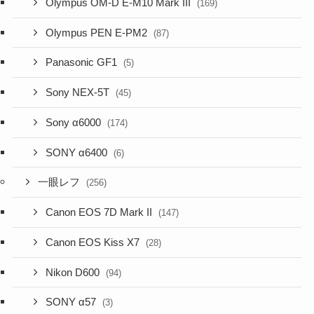
Olympus OM-D E-M10 Mark III
(169)
Olympus PEN E-PM2
(87)
Panasonic GF1
(5)
Sony NEX-5T
(45)
Sony α6000
(174)
SONY α6400
(6)
一眼レフ
(256)
Canon EOS 7D Mark II
(147)
Canon EOS Kiss X7
(28)
Nikon D600
(94)
SONY α57
(3)