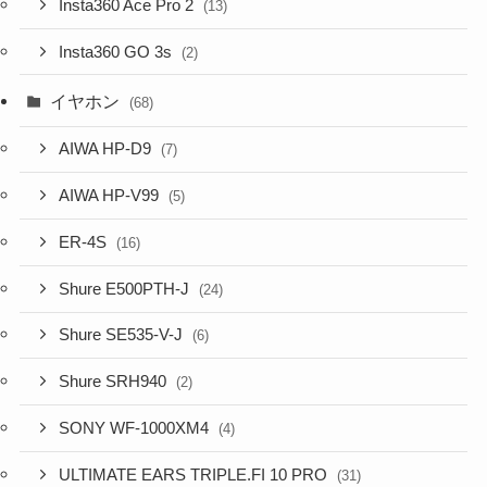
Insta360 Ace Pro 2
(13)
Insta360 GO 3s
(2)
イヤホン
(68)
AIWA HP-D9
(7)
AIWA HP-V99
(5)
ER-4S
(16)
Shure E500PTH-J
(24)
Shure SE535-V-J
(6)
Shure SRH940
(2)
SONY WF-1000XM4
(4)
ULTIMATE EARS TRIPLE.FI 10 PRO
(31)