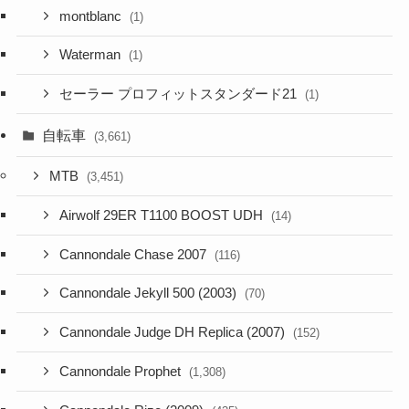
montblanc
(1)
Waterman
(1)
セーラー プロフィットスタンダード21
(1)
自転車
(3,661)
MTB
(3,451)
Airwolf 29ER T1100 BOOST UDH
(14)
Cannondale Chase 2007
(116)
Cannondale Jekyll 500 (2003)
(70)
Cannondale Judge DH Replica (2007)
(152)
Cannondale Prophet
(1,308)