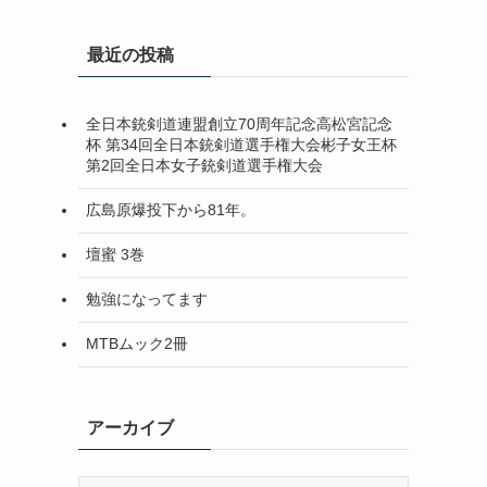
最近の投稿
全日本銃剣道連盟創立70周年記念高松宮記念
杯 第34回全日本銃剣道選手権大会彬子女王杯
第2回全日本女子銃剣道選手権大会
広島原爆投下から81年。
壇蜜 3巻
勉強になってます
MTBムック2冊
アーカイブ
ア