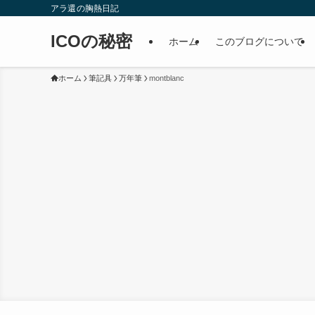
アラ還の胸熱日記
ICOの秘密
ホーム
このブログについて
ホーム
筆記具
万年筆
montblanc