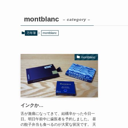
montblanc
– category –
万年筆
montblanc
montblanc
インクか…
舌が激痛になってきて、結構辛かった今日一
日。明日午前中に歯医者を予約しました。 昼
の餃子弁当も食べるのが大変な状況です。 天