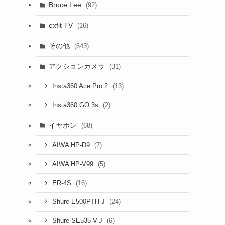
Bruce Lee
(92)
exfit TV
(16)
その他
(643)
アクションカメラ
(31)
(13)
Insta360 Ace Pro 2
(2)
Insta360 GO 3s
イヤホン
(68)
(7)
AIWA HP-D9
(5)
AIWA HP-V99
(16)
ER-4S
(24)
Shure E500PTH-J
(6)
Shure SE535-V-J