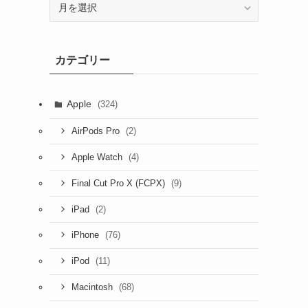
ー
カ
イ
カテゴリー
ブ
Apple
(324)
(2)
AirPods Pro
(4)
Apple Watch
(9)
Final Cut Pro X (FCPX)
(2)
iPad
(76)
iPhone
(11)
iPod
(68)
Macintosh