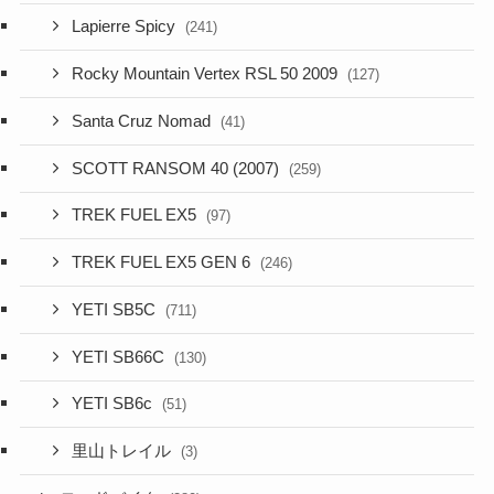
Lapierre Spicy
(241)
Rocky Mountain Vertex RSL 50 2009
(127)
Santa Cruz Nomad
(41)
SCOTT RANSOM 40 (2007)
(259)
TREK FUEL EX5
(97)
TREK FUEL EX5 GEN 6
(246)
YETI SB5C
(711)
YETI SB66C
(130)
YETI SB6c
(51)
里山トレイル
(3)