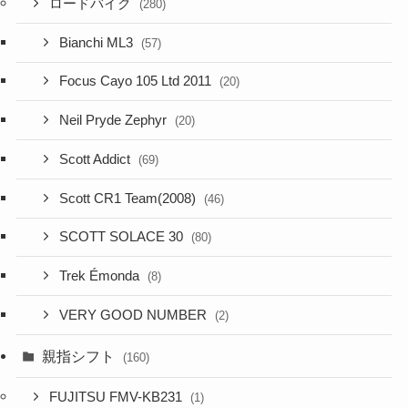
ロードバイク
(280)
Bianchi ML3
(57)
Focus Cayo 105 Ltd 2011
(20)
Neil Pryde Zephyr
(20)
Scott Addict
(69)
Scott CR1 Team(2008)
(46)
SCOTT SOLACE 30
(80)
Trek Émonda
(8)
VERY GOOD NUMBER
(2)
親指シフト
(160)
FUJITSU FMV-KB231
(1)