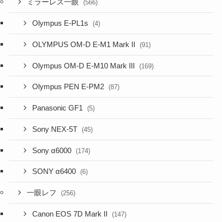
ミラーレス一眼
(566)
Olympus E-PL1s
(4)
OLYMPUS OM-D E-M1 Mark II
(91)
Olympus OM-D E-M10 Mark III
(169)
Olympus PEN E-PM2
(87)
Panasonic GF1
(5)
Sony NEX-5T
(45)
Sony α6000
(174)
SONY α6400
(6)
一眼レフ
(256)
Canon EOS 7D Mark II
(147)